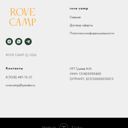
rove camp
Главная
Договор оферты
Политика конфиденциальности
ROVE CAMP © 2026
Контакты
ИП Гуцаев А.М.
ИНН: 151405090400
8 (928) 481-15-21
ОГРНИП: 323150000010013
rovecamp@yandex.ru
Tilda
Made on