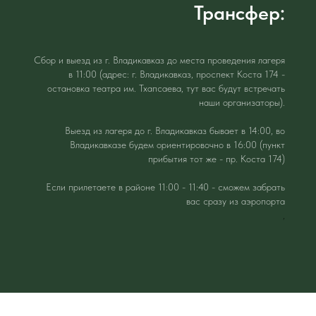
Трансфер:
Сбор и выезд из г. Владикавказ до места проведения лагеря
в 11:00 (адрес: г. Владикавказ, проспект Коста 174 -
остановка театра им. Тхапсаева, тут вас будут встречать
наши организаторы).
Выезд из лагеря до г. Владикавказ бывает в 14:00, во
Владикавказе будем ориентировочно в 16:00 (пункт
прибытия тот же - пр. Коста 174)
Если прилетаете в районе 11:00 - 11:40 - сможем забрать
вас сразу из аэропорта
,